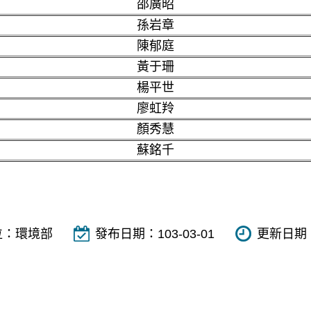
邵廣昭
孫岩章
陳郁庭
黃于珊
楊平世
廖虹羚
顏秀慧
蘇銘千
位：
環境部
發布日期：
103-03-01
更新日期