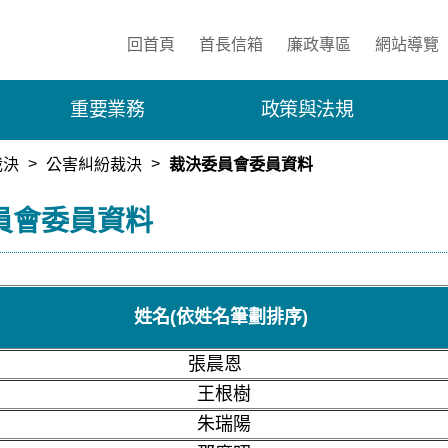
:::
回首頁
首長信箱
廉政專區
網站導覽
重要業務
政策與法規
裁決
公害糾紛裁決
裁決委員會委員資料
員會委員資料
姓名(依姓名筆劃排序)
張晨恩
王根樹
朱瑞陽