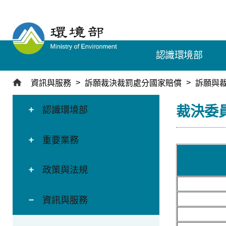
跳
到
主
要
認識環境部
內
容
區
資訊與服務
訴願裁決裁罰處分國家賠償
訴願與
塊
:::
:::
裁決委
認識環境部
重要業務
政策與法規
資訊與服務