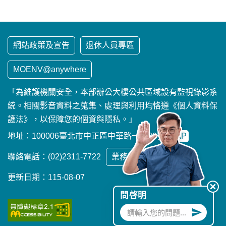
網站政策及宣告
退休人員專區
MOENV@anywhere
「為維護機關安全，本部辦公大樓公共區域設有監視錄影系
統。相關影音資料之蒐集、處理與利用均恪遵《個人資料保
護法》，以保障您的個資與隱私。」
地址：100006臺北市中正區中華路一段83號
MAP
聯絡電話：(02)2311-7722
業務聯繫窗口
更新日期：115-08-07
問啓明