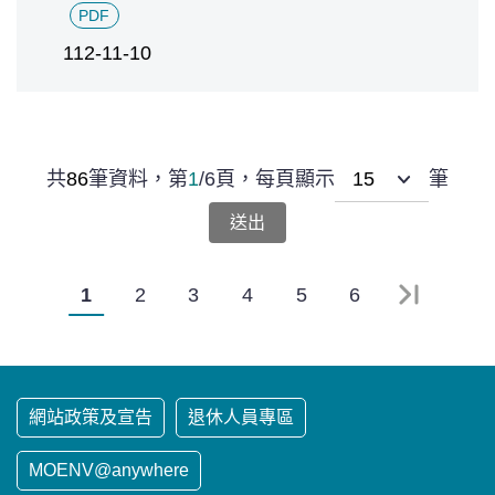
PDF
112-11-10
共
86
筆資料，
第
1
/
6
頁，
每頁顯示
筆
1
2
3
4
5
6
最末頁
網站政策及宣告
退休人員專區
MOENV@anywhere