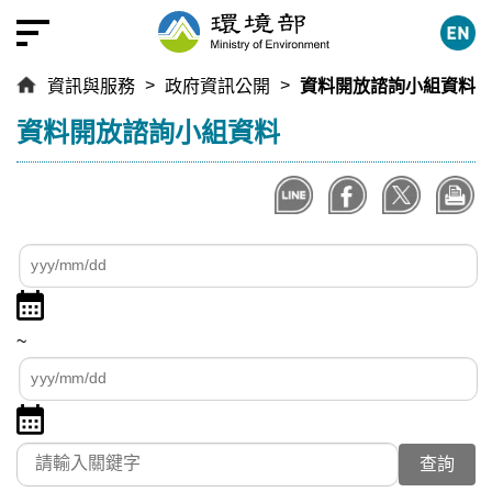
跳
到
主
資訊與服務
政府資訊公開
資料開放諮詢小組資料
要
內
:::
資料開放諮詢小組資料
容
區
塊
查
查
詢
詢
點
日
起
擊
期
日
~
選
區
期
查
擇
間
詢
日
點
迄
期
擊
日
關鍵字
起
選
期
日