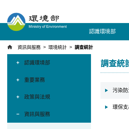
跳
到
主
要
認識環境部
內
容
區
資訊與服務
環境統計
調查統計
塊
:::
:::
調查統
認識環境部
重要業務
污染防
政策與法規
環保支
資訊與服務