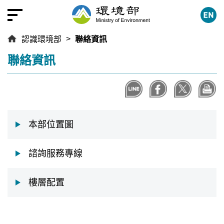
跳
到
主
認識環境部
聯絡資訊
要
內
:::
聯絡資訊
容
區
塊
本部位置圖
諮詢服務專線
樓層配置