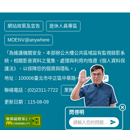
網站政策及宣告
退休人員專區
MOENV@anywhere
「為維護機關安全，本部辦公大樓公共區域設有監視錄影系
統。相關影音資料之蒐集、處理與利用均恪遵《個人資料保
護法》，以保障您的個資與隱私。」
地址：100006臺北市中正區中華路一段83號
MAP
聯絡電話：(02)2311-7722
業務聯繫窗口
更新日期：115-08-09
問啓明