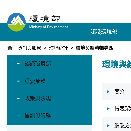
跳
到
主
要
認識環境部
內
容
區
資訊與服務
環境統計
環境與經濟帳專區
塊
:::
:::
環境與
認識環境部
重要業務
簡介
政策與法規
帳表架
資訊與服務
編製方