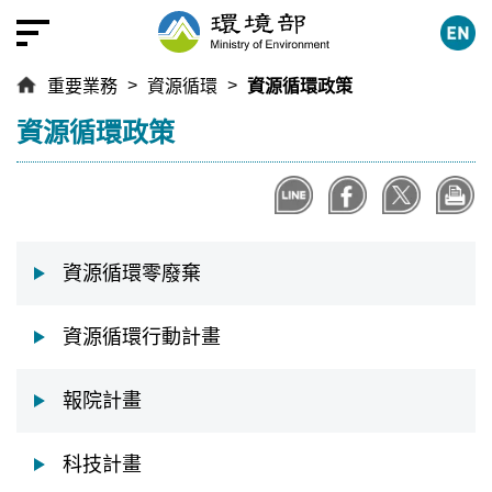
跳
到
主
重要業務
資源循環
資源循環政策
要
內
:::
資源循環政策
容
區
塊
資源循環零廢棄
資源循環行動計畫
報院計畫
科技計畫