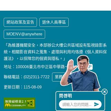
網站政策及宣告
退休人員專區
MOENV@anywhere
「為維護機關安全，本部辦公大樓公共區域設有監視錄影系
統。相關影音資料之蒐集、處理與利用均恪遵《個人資料保
護法》，以保障您的個資與隱私。」
地址：100006臺北市中正區中華路一段83號
MAP
聯絡電話：(02)2311-7722
業務聯繫窗口
更新日期：115-08-09
問啓明