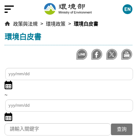
跳
到
主
政策與法規
環境政策
環境白皮書
要
內
:::
環境白皮書
容
區
塊
查
查
詢
詢
點
日
起
擊
期
日
~
選
區
期
查
擇
間
詢
日
點
迄
期
擊
日
關鍵字
起
選
期
日