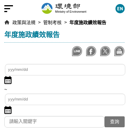
跳
到
主
政策與法規
管制考核
年度施政績效報告
要
內
:::
年度施政績效報告
容
區
塊
查
查
詢
詢
點
日
起
擊
期
日
~
選
區
期
查
擇
間
詢
日
點
迄
期
擊
日
關鍵字
起
選
期
日