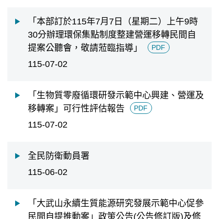
擇
日
「本部訂於115年7月7日（星期二）上午9時
期
30分辦理環保集點制度整建營運移轉民間自
迄
提案公聽會，敬請蒞臨指導」
PDF
日
115-07-02
「生物質零廢循環研發示範中心興建、營運及
移轉案」可行性評估報告
PDF
115-07-02
全民防衛動員署
115-06-02
「大武山永續生質能源研究發展示範中心促參
民間自提推動案」政策公告(公告修訂版)及修