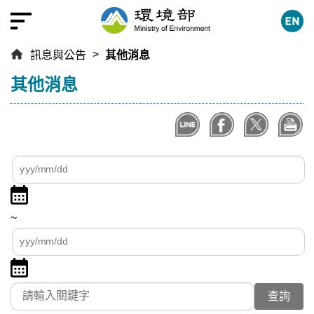
跳
到
主
訊息與公告
其他消息
要
內
:::
其他消息
容
區
塊
查
查
詢
詢
點
日
起
擊
期
日
~
選
區
期
查
擇
間
詢
日
點
迄
期
擊
日
關鍵字
起
選
期
日