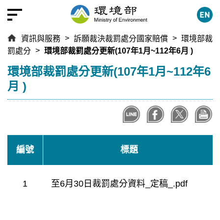
跳
到
主
資訊與服務
訴願裁決裁罰處分國家賠償
環境部裁
要
罰處分
環境部裁罰處分更新(107年1月~112年6月 )
內
容
:::
環境部裁罰處分更新(107年1月~112年6
區
月 )
塊
編號
標題
1
至6月30日裁罰處分資料_定稿_.pdf