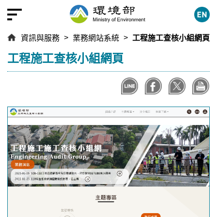
跳
到
主
資訊與服務
業務網站系統
工程施工查核小組網頁
要
內
:::
工程施工查核小組網頁
容
區
塊