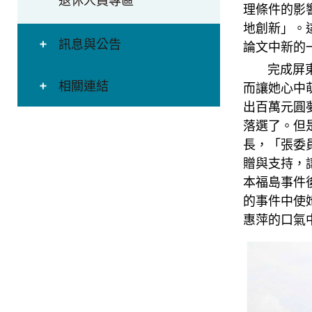
退休人員專區
理條件的影
地創新」。
訊息與公告
論文中新的
完成屏東養
相關連結
而讓她心中
出百萬元圓
落選了。但
長，「張委
贈與支持，
本福島事件
的事件中使
惠萍的口氣