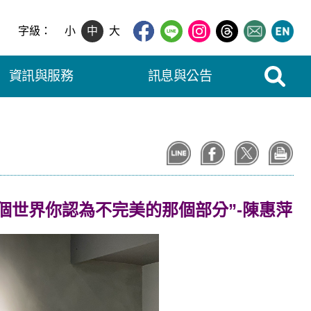
字級：
小
中
大
展開搜尋
資訊與服務
訊息與公告
個世界你認為不完美的那個部分”-陳惠萍