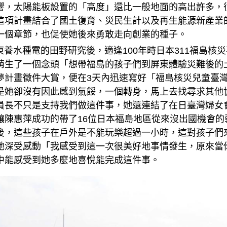
響，太陽能板設置的「高度」還比一般地面的高出許多，
這項計畫結合了國土復育、災民生計以及再生能源新產業
一個章節，也促使她後來勇敢走向創業的種子。
水種電的田野研究後，適逢100年時日本311福島核
萌生了一個念頭「想帶福島的孩子們到屏東體驗災難後的
夢計畫徵件大賞，便在3天內迅速寫好「福島核災兒童臺
是她卻沒有因此感到氣餒，一個轉身，馬上去找尋求其他
員長不只是支持我們做這件事，她還連結了在日臺灣婦女
讓陳惠萍成功的帶了16位日本福島地區從來沒出國機會
後，這些孩子在戶外是不能玩樂超過一小時，這對孩子們
她深受感動「我感受到這一次很美好地事情發生，原來當
中能感受到她多麼地喜悅能完成這件事。