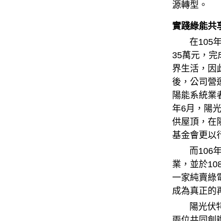
源轉型。
實踐綠能共
在105年
35萬元，
界生活，因
後，公司營
陽能系統業
年6月，陽
供屋頂，在
基金會更以
而106年
業，並於1
一家純賣綠
成為真正的再
陽光伏特家
兩位共同創