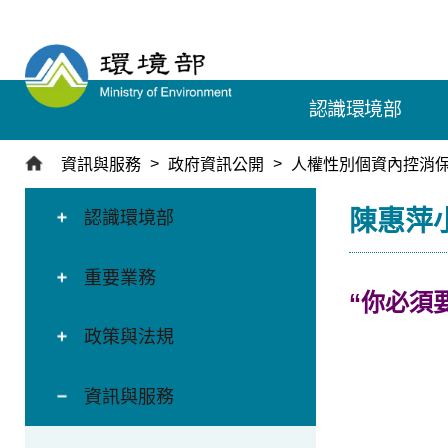
跳
到
主
要
認識環境部
內
容
區
資訊與服務
政府資訊公開
人權性別個資內控消
塊
:::
:::
陳惠萍
認識環境部
重要業務
“你必須
政策與法規
資訊與服務