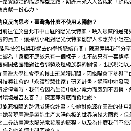
一路實踐她的能源轉型之路，期許未來人人皆能將「綠能
續貢獻一份心力。
角度反向思考，臺灣為什麼不使用太陽能？
往位於臺北市中山區的陽光伏特家，映入眼簾的是宛如
氣的員工，讓採訪小組對陽光伏特家創辦人陳惠萍小姐在
科技領域與我過去的學術脈絡有關」陳惠萍與我們分享
她認為「身體不應該只有一個樣子，也不該只有一套標準
言詞間透露她對社會弱勢及邊緣族群的關懷，也展現她以
灣大學社會學系博士班就讀期間，因緣際會下參與了由
科技與社會的「永續智慧住家」研究計畫。過程中她發現
每當停電時，我們會因為生活中缺少電力而感到不習慣，
對環境是否友善？」陳惠萍有感而發地說。
源相關的跨領域研究計畫，使她對能源在臺灣的使用狀
中她發現臺灣是製造生產太陽能板的世界前幾大國家，但
踏上尋訪臺灣太陽光電發展的歷程，以及為什麼我們不使
」作為她的博士研究論文。