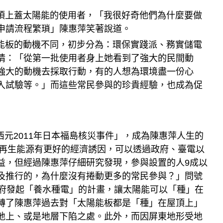
上蓋太陽能的使用者，「我很好奇他們為什麼要做
申請流程繁瑣」陳惠萍笑著說道。
板的動機不同，初步分為：環保實踐派、務實儲電
情：「從第一批使用者身上她看到了強大的民間動
強大的動機去採取行動，有的人想為環境盡一份心
入試驗等。」而這些常民參與的珍貴經驗，也成為促
元2011年日本福島核災事件」，成為陳惠萍人生的
，再生能源有更好的經濟誘因，可以透過政府、臺電以
益，但經過陳惠萍仔細研究發現，參與設置的人9成以
及推行的，為什麼沒有捲動更多的常民參與？」問號
政府發起「養水種電」的計畫，讓太陽能可以「種」在
轉了陳惠萍過去對「太陽能板都是「種」在屋頂上」
地上、或是地層下陷之處。此外，而因屏東地形受地