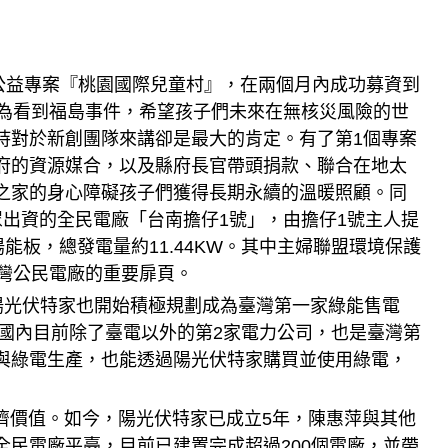
公益專案『桃園國際兒童村』，在兩個月內成功募資到
因為看到福島事件，希望孩子們未來在無核災風險的世
持對於新創團隊來講卻是最大的肯定。有了第1個專案
府的資源媒合，以及縣府長官帶頭捐款、聯合在地太
利之家的身心障礙孩子們獲得長期永續的溫暖照顧。同
出資的全民電廠「台南擔仔1號」，由擔仔1號主人提
能板，總發電量約11.44KW。其中主婦聯盟環境保護
灣公民電廠的重要扉頁。
光伏特家也開始積極規劃成為臺灣第一家綠能售電
是國內目前除了臺電以外的第2家電力公司，也是臺灣第
與綠電生產，也能透過陽光伏特家購買並使用綠電，
價值。如今，陽光伏特家已成立5年，陳惠萍與其他
民電廠平臺，目前已建置完成超過200個電廠，並帶