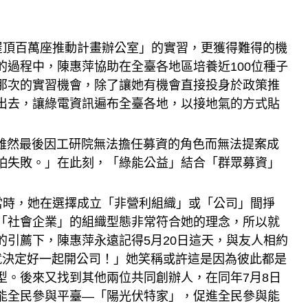
頂百萬座推動計畫辦公室」的實習，更獲得難得的機
過程中，陳惠萍協助在全臺各地區培養近100位種子
那次的實習機會，除了讓她有機會直接投身於政策推
出去，讓綠電資訊遍布全臺各地，以接地氣的方式貼
然最後因工研院無法擔任募資的角色而無法提案成
怕失敗。」在此刻，「綠能公益」結合「群眾募資」
時，她在選擇成立「非營利組織」或「公司」間掙
「社會企業」的組織型態非常符合她的理念，所以就
引薦下，陳惠萍永遠記得5月20日這天，與友人相約
就決定好一起開公司！」她笑稱或許這是因為彼此都是
型。後來又找到其他兩位共同創辦人，在同年7月8日
能全民參與平臺—「陽光伏特家」，促進全民參與能