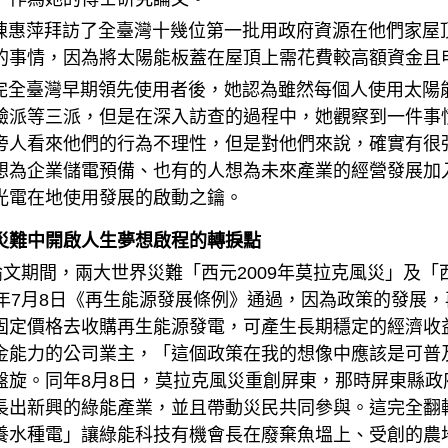
萍拜訪了全臺灣十幾位第一批用政府資源在他們家屋頂
的事情，因為將太陽能板蓋在屋頂上需花費較高額資金且
臺灣早期領先使用者後，她認為雖然每個人使用太陽能
驗派等三派，但是在深入訪查的過程中，她觀察到一件事
旁人看來他們的行為不理性，但是對他們來說，確實有很
想為企業儲電預備、也有的人想為未來產業的經營發展加
光電在地使用發展的啟動之鑰。
災難中開啟人生夢想啟程的轉捩點
期間，兩大世界災難「西元2009年莫拉克風災」及「西
8年7月8日《再生能源發展條例》通過，因為政策的發展
固定價格去收購再生能源發電，可產生長期穩定的經濟收
金能力的公司業主，「這個政策在我的想像中應該是可普
盤旋。同年8月8日，莫拉克風災重創屏東，那時屏東縣
長出新興的綠能產業，並且帶動災民共同參與。這完全翻
養水種電」讓綠能科技有機會長在廢棄魚塭上、受創的農