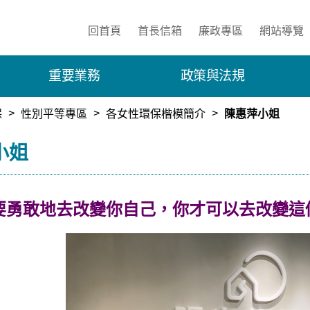
:::
回首頁
首長信箱
廉政專區
網站導覽
重要業務
政策與法規
保
性別平等專區
各女性環保楷模簡介
陳惠萍小姐
小姐
要勇敢地去改變你自己，你才可以去改變這