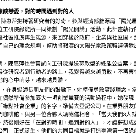
像談戀愛，對的時間遇到對的人
陳惠萍抱持著研究者的好奇，參與經濟部能源局「陽光屋
位工研院綠能所一同策劃「陽光開講」活動，此計畫執行的
臺社區推廣再生能源，來回穿梭於政府、企業與社區間。
了自己的理念規劃，幫助將艱澀的太陽光電政策轉譯傳遞
陳惠萍也曾嘗試向工研院提送募款型的綠能公益案，雖
得從研究者到行動者的路上，我變得越來越勇敢，不再害
她的心中萌芽，越來越具體。
，在身邊師長朋友們的鼓勵下，她準備勇敢實踐理念。當
在偶然準備參加臺大一項創業競賽的活動過程中，她發現
「綠點社會企業」的名字，準備去登記公司。在業界朋友的
門咖啡館，與另一位合夥人馮嘯儒相會，「當天我們3人
，然後剛好在「在對的時間，遇到對的人」，才讓夢想成
公司」正式誕生。他們的共同目標就是打造臺灣第一個綠