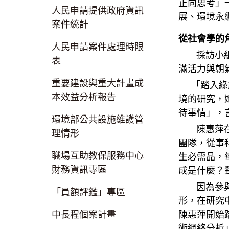
正向思考」
人民申請提供政府資訊
展、環境永
案件統計
從社會學的
人民申請案件處理時限
採訪小組前
表
滿活力與朝
重要建設與重大計畫成
「踏入綠能
本效益分析報告
境的研究，
待事情」，
環境部公共設施維護管
陳惠萍在臺
理情形
團隊，從事
職場互助教保服務中心
生必需品，
財務資訊專區
成是什麼？
因為參與能
「員額評鑑」專區
形，在研究
陳惠萍開始
中長程個案計畫
術網絡分析