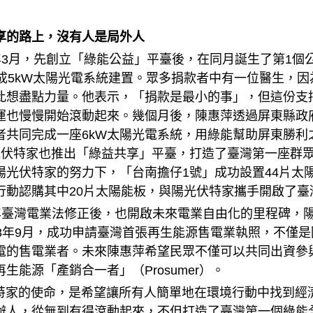
享的路上，沒有人是局外人
3月，先創立「綠能公益」平臺後，在同月誕生了第1個
完成5kW太陽光電系統建置。眾多捐款者中有一位醫生，
此想盡點力量。他表示，「捐款是最小的事」，但這份支
運也慢慢開始滾動起來。幾個月後，陳惠萍透過屏東縣政
者共同完成一座6kW太陽光電系統，用綠能幫助屏東勝
光伏特家也推出「綠益共享」平臺，打造了臺灣第一座群眾
陽光伏特家的努力下，「台南擔仔1號」成功設置44片太陽
行動認購其中20片太陽能板，與陽光伏特家攜手開啟了臺
臺灣電業法修正後，也開啟未來電業自由化的里程碑，陽
08年9月，成功申請臺灣首張再生能源售電業執照，不僅
電的售電業者。未來陳惠萍希望民眾不僅可以共同出資參
生能源「產銷合一者」（Prosumer）。
的使命，是希望讓所有人簡單地在環境行動中找到經濟
辦人，從無到有得滾動起來，不但打造了臺灣第一個綠能全