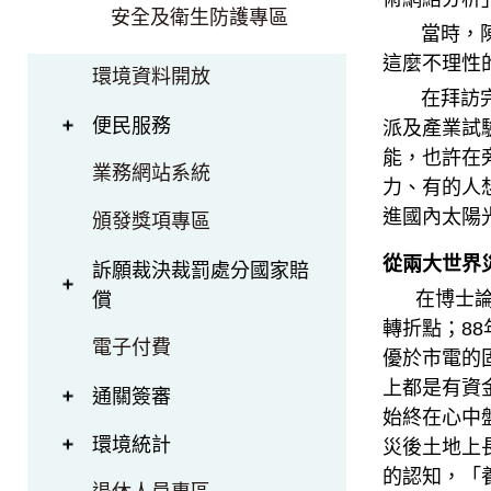
安全及衛生防護專區
當時，陳惠
這麼不理性
環境資料開放
在拜訪完全
便民服務
派及產業試
能，也許在
業務網站系統
力、有的人
進國內太陽
頒發獎項專區
從兩大世界
訴願裁決裁罰處分國家賠
在博士論文
償
轉折點；8
電子付費
優於市電的
上都是有資
通關簽審
始終在心中
環境統計
災後土地上
的認知，「