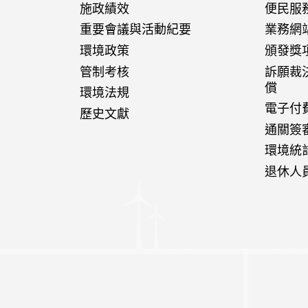
施政績效
便民服
重要會議與活動紀要
業務網
環境政策
頒發獎
管制考核
訴願裁
償
環境法規
電子付
歷史文獻
通關簽
環境統
退休人