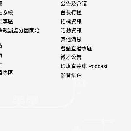
務
公告及會議
站系統
首長行程
項專區
招標資訊
決裁罰處分國家賠
活動資訊
其他消息
費
會議直播專區
審
徵才公告
計
環境直達車 Podcast
員專區
影音集錦