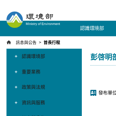
跳
到
主
要
認識環境部
內
容
區
訊息與公告
首長行程
塊
:::
:::
彭啓明
認識環境部
重要業務
政策與法規
發布單
資訊與服務