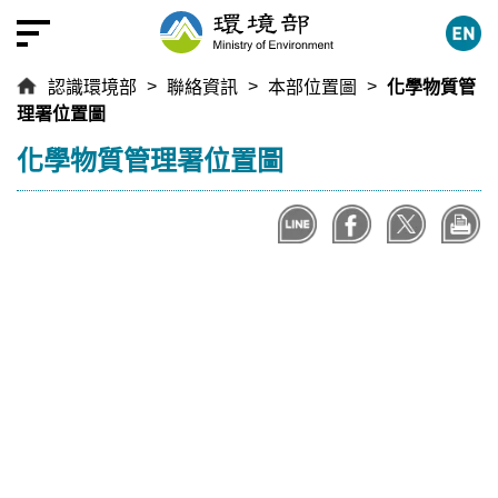
跳
到
主
認識環境部
聯絡資訊
本部位置圖
化學物質管
要
理署位置圖
內
容
:::
化學物質管理署位置圖
區
塊