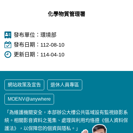
化學物質管理署
發布單位：
環境部
交
發布日期：
112-08-10
通
更新日期：
114-04-10
資
訊
網站政策及宣告
退休人員專區
捷
運
MOENV@anywhere
大
安
「為維護機關安全，本部辦公大樓公共區域設有監視錄影系
站
統。相關影音資料之蒐集、處理與利用均恪遵《個人資料保
（
護法》，以保障您的個資與隱私。」