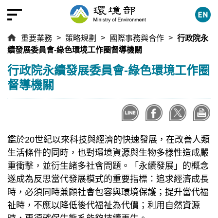
跳
到
主
重要業務
策略規劃
國際事務與合作
行政院永
要
續發展委員會-綠色環境工作圈督導機關
內
容
:::
行政院永續發展委員會-綠色環境工作圈
區
督導機關
塊
鑑於20世紀以來科技與經濟的快速發展，在改善人類
生活條件的同時，也對環境資源與生物多樣性造成嚴
重衝擊，並衍生諸多社會問題。「永續發展」的概念
遂成為反思當代發展模式的重要指標：追求經濟成長
時，必須同時兼顧社會包容與環境保護；提升當代福
祉時，不應以降低後代福祉為代價；利用自然資源