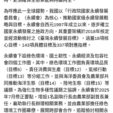
時，更須確保生態系能夠持續再生。
為呼應此一全球趨勢，我國以「行政院國家永續發展
委員會」（永續會）為核心，推動國家級永續發展戰
略與目標。永續會自西元1997年成立以來，逐步確立
國家永續發展之施政方向，其重要架構於2018年核定
並經滾動檢討之《臺灣永續發展目標》，涵蓋18項核
心目標、143項具體目標及337項對應指標。
永續會下設綠色環境、國土韌性、永續經濟及包容社
會四個工作圈，其中，綠色環境工作圈負責環境品質
（目標6）、責任消費與生產（目標12）、氣候行動
（目標13）等分組工作，並與海洋委員會及農業部共
同推動海洋生態（目標14）、陸地生態（目標15）等
議題。為強化生物多樣性議題之協調，永續會於2025
年7月修正要點，增設1名副執行長由農業部副首長兼
任，襄助執行長辦理相關業務，並由農業部擔任綠色
環境工作圈幕僚，展開跨部會合作，追蹤檢討相關永