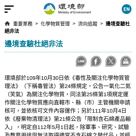
跳
到
主
重要業務
化學物質管理
流向追蹤
邊境查驗杜
要
絕非法
內
容
:::
邊境查驗杜絕非法
區
塊
環境部於109年10月30日依《毒性及關注化學物質管
理法》（下稱毒管法）第24條規定，公告一氧化二氮
（笑氣）為關注化學物質，同法第25條第1項規定運
作關注化學物質應向直轄市、縣（市）主管機關申請
核可，並依核可文件內容運作；另於111年10月4日
依《廢棄物清理法》第21條公告「限制含石綿產品輸
入」，明定自112年5月1日起，除軍事、研究、試驗
及教育用途與無法取得適當不含石綿之替代品，並經