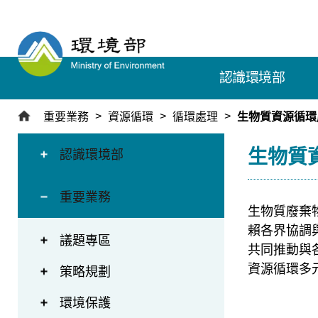
跳
到
主
要
認識環境部
內
容
區
重要業務
資源循環
循環處理
生物質資源循環
塊
:::
:::
生物質
認識環境部
重要業務
生物質廢棄
賴各界協調
議題專區
共同推動與
資源循環多
策略規劃
環境保護