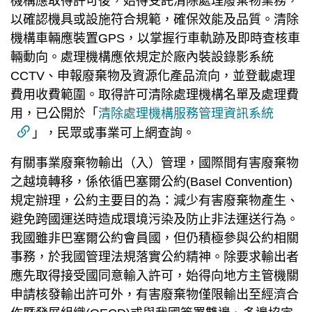
機構應取得許可後，始得受託清除處理廢棄物業務，
以確認機具或設施符合規範，確保效能及品質。清除
機構車輛應裝置GPS，以掌握行車軌跡及即時查核車
輛動向。處理機構應依規定於廠內裝設錄影系統
CCTV、申報廢棄物及資源化產品流向，並登載處理
費用收費範圍。取得許可清除處理機構名單及處理費
用，已公開於「
清除處理機構服務管理資訊系統
」，民眾或事業可上網查詢。
有關事業廢棄物輸出（入）管理，國際間有害廢棄物
之越境轉移，係依循巴塞爾公約(Basel Convention)
規定辦理，公約主要目的為：減少有害廢棄物產生、
避免跨國運送時造成環境污染及防止非法運送行為。
我國雖非巴塞爾公約會員國，但仍積極參與公約相關
事務，於我國管理法規落實公約精神。除要求輸出者
應先取得接受國同意輸入許可，始得向地方主管機關
申請核發輸出許可外，有害廢棄物僅限輸出至經濟合