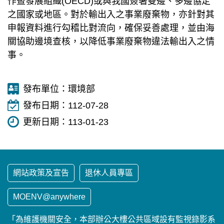
作暨發展組織(OECD)或與我國簽署雙邊、多邊協定
之國家或地區。對於輸出入之事業廢棄物，亦針對其
申報資料進行勾稽比對流向，確保妥善處理，並由海
關協助邊境查核，以降低事業廢棄物違法輸出入之情
事。
發布單位：
環境部
發布日期：
112-07-28
更新日期：
113-01-23
網站政策及宣告
退休人員專區
MOENV@anywhere
「為維護機關安全，本部辦公大樓公共區域設有監視錄影系