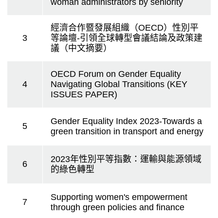
woman administrators by seniority
經濟合作暨發展組織（OECD）性別平
3
等論壇-引領全球轉型會議結論及政策建
議（中文摘要）
OECD Forum on Gender Equality
4
Navigating Global Transitions (KEY
ISSUES PAPER)
Gender Equality Index 2023-Towards a
5
green transition in transport and energy
2023年性別平等指數：運輸與能源領域
6
的綠色轉型
Supporting women's empowerment
7
through green policies and finance