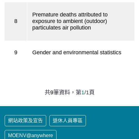
Premature deaths attributed to
8
exposure to ambient (outdoor)
particulates air pollution
9
Gender and environmental statistics
共
9
筆資料，
第
1
/
1
頁
網站政策及宣告
退休人員專區
MOENV@anywhere