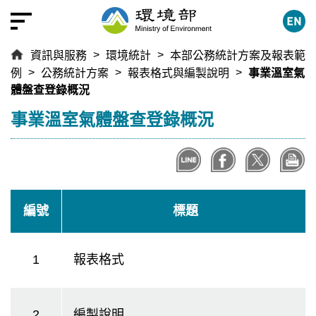
跳
到
主
資訊與服務
環境統計
本部公務統計方案及報表範
要
例
公務統計方案
報表格式與編製說明
事業溫室氣
內
體盤查登錄概況
容
區
:::
事業溫室氣體盤查登錄概況
塊
編號
標題
1
報表格式
2
編製說明