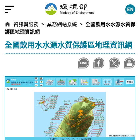
跳
到
主
資訊與服務
業務網站系統
全國飲用水水源水質保
要
護區地理資訊網
內
容
:::
全國飲用水水源水質保護區地理資訊網
區
塊