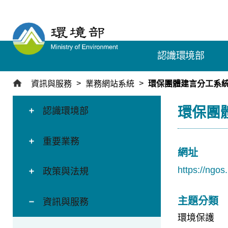
跳
到
主
要
認識環境部
內
容
區
資訊與服務
業務網站系統
環保團體建言分工系
塊
:::
:::
環保團
認識環境部
重要業務
網址
https://ngos
政策與法規
主題分類
資訊與服務
環境保護