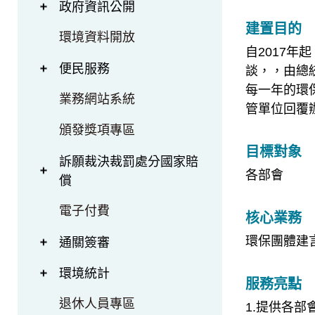
政府資訊公開
建置目的
環境資料開放
自2017年
便民服務
談，，由總統
每一年的環
業務網站系統
管單位回覆辦
頒發獎項專區
目標對象
訴願裁決裁罰處分國家賠
各部會
償
電子付費
核心業務
環保團體建
通關簽審
環境統計
服務亮點
退休人員專區
1.提供各