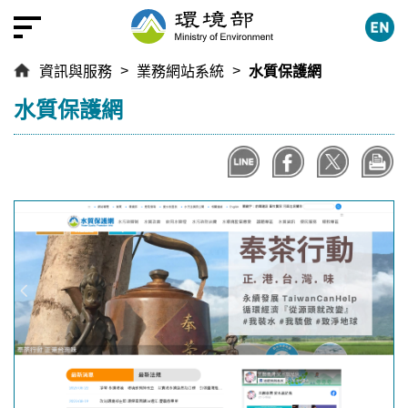
跳
到
主
資訊與服務
業務網站系統
水質保護網
要
內
:::
水質保護網
容
區
塊