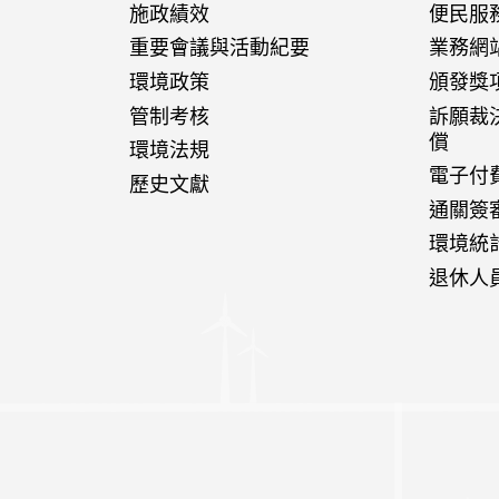
施政績效
便民服
重要會議與活動紀要
業務網
環境政策
頒發獎
管制考核
訴願裁
償
環境法規
電子付
歷史文獻
通關簽
環境統
退休人