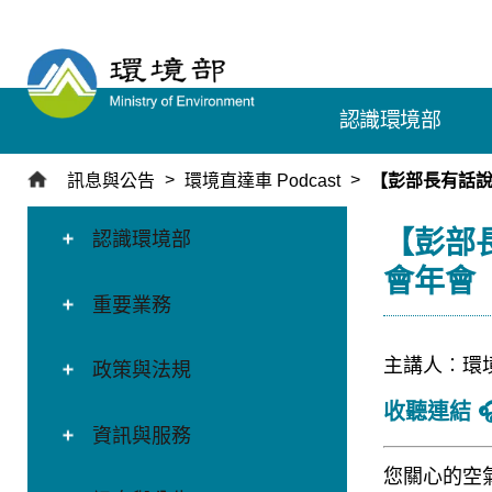
跳
到
主
要
認識環境部
內
容
區
訊息與公告
環境直達車 Podcast
【彭部長有話說
塊
:::
:::
【彭部
認識環境部
會年會
重要業務
主講人︰環
政策與法規
收聽連結 
資訊與服務
您關心的空