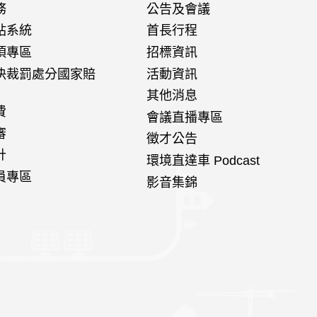
務
公告及會議
站系統
首長行程
項專區
招標資訊
決裁罰處分國家賠
活動資訊
其他消息
費
會議直播專區
審
徵才公告
計
環境直達車 Podcast
員專區
影音集錦